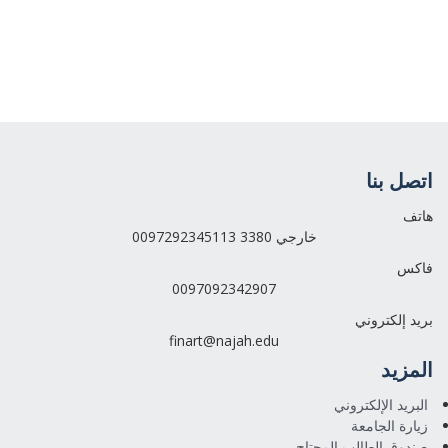
اتصل بنا
هاتف
0097292345113 خارجي 3380
فاكس
0097092342907
بريد إلكتروني
finart@najah.edu
المزيد
البريد الإلكتروني
زيارة الجامعة
صندوق الطالب المحتاج