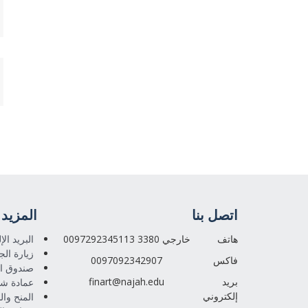
اتصل بنا
المزيد
هاتف
0097292345113 خارجي 3380
البريد ال
زيارة الج
فاكس
0097092342907
صندوق ال
بريد
finart@najah.edu
عمادة شؤ
إلكتروني
المنح وال