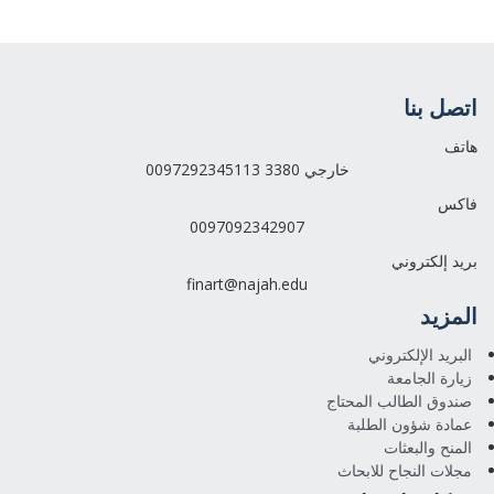
اتصل بنا
هاتف
0097292345113 خارجي 3380
فاكس
0097092342907
بريد إلكتروني
finart@najah.edu
المزيد
البريد الإلكتروني
زيارة الجامعة
صندوق الطالب المحتاج
عمادة شؤون الطلبة
المنح والبعثات
مجلات النجاح للابحاث