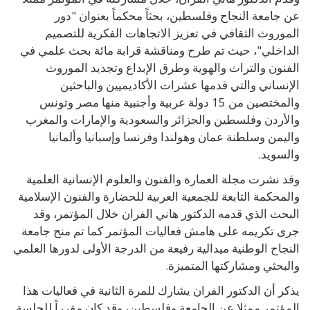
عن جامعة النجاح وفلسطين، بحثاً محكماً بعنوان "دور
الموروث الثقافي في تعزيز الاتجاهات الفكرية للتصميم
الداخلي"، حيث تم طرح ومناقشة قرابة مائة بحث علمي في
الفنون والتراث والهوية وطرق الإبداع وتجديد الموروث
الإنساني والتي قدمها عشرات الأكاديميين والباحثين
والمختصين من 15 دولة عربية وأجنبية منها مصر وتونس
والأردن وفلسطين والجزائر والسعودية والإمارات والمغرب
واليمن وسلطنة عمان وهولندا وفرنسا وإسبانيا وألمانيا
والسويد.
وقد نشرت مجلة العمارة والفنون والعلوم الإنسانية العلمية
والمحكمة التابعة للجمعية العربية للحضارة والفنون الإسلامية
البحث الذي قدمه الدكتور هاني الفران خلال المؤتمر، وقد
جرى تكريمه على هامش فعاليات المؤتمر كما تم منح جامعة
النجاح الوطنية ميدالية رفيعة من الدرجة الأولى لدورها العلمي
والبحثي ومشاركتها المتميزة.
يذكر أن الدكتور الفران يشارك للمرة الثانية في فعاليات هذا
المؤتمر ممثلا عن الجامعة وفلسطين، وقد كان مقرراً للجلسة