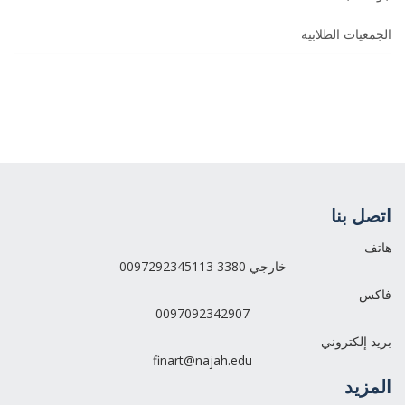
الجمعيات الطلابية
اتصل بنا
هاتف
0097292345113 خارجي 3380
فاكس
0097092342907
بريد إلكتروني
finart@najah.edu
المزيد